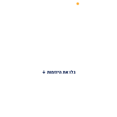
היוזמות של אריק מוגרמן
לתלמידים, מלש"בים, חיילים,
משוחררים, סטודנטים
ומילואימניקים
כל יוזמה נולדה מצורך אמיתי שראינו בשטח — וכולן חינמיות לגמרי.
גלו את היוזמות ↓