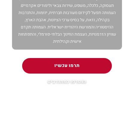
תעסוקה, כלכלה, משפט, שירות צבאי ולימודים אקדמיים.
העמותה תפעל לקידום מעורבות חברתית, יוזמות, והתנדבות
בקהילה, וזאת, על בסיס ערכי הציונות, אהבת הארץ,
ההיסטוריה והמורשת היהודית-ישראלית. העמותה תקדם
שוויון הזדמנויות, העצמת החינוך הבלתי-פורמלי, והתפתחות
אישית וקהילתית.
תרמו עכשיו
הצטרפו כמתנדבים