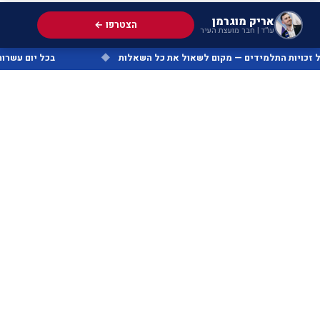
אריק מוגרמן
הצטרפו ←
עו״ד | חבר מועצת העיר
פורטל זכויות התלמידים — מקום לשאול את כל השאלות
◆
בכל י